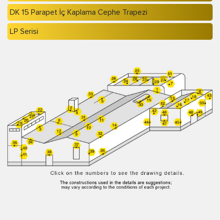
DK 15 Parapet İç Kaplama Cephe Trapezi
LP Serisi