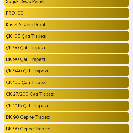
Soğuk Depo Paneli
PRO 100
Kaset Sistem Profili
ÇK 105 Çatı Trapezi
ÇK 90 Çatı Trapezi
DK 90 Çatı Trapezi
ÇK 940 Çatı Trapezi
ÇK 100 Çatı Trapezi
ÇK 27/200 Çatı Trapezi
ÇK 1015 Çatı Trapezi
DK 90 Cephe Trapezi
DK 99 Cephe Trapezi